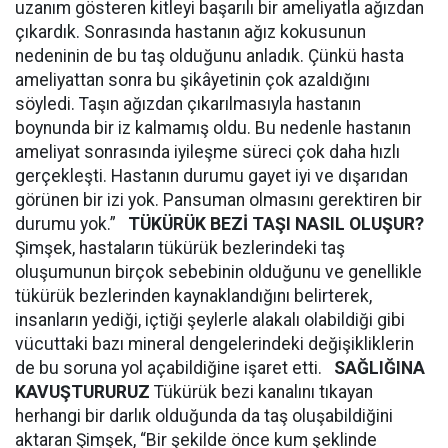
uzanım gösteren kitleyi başarılı bir ameliyatla ağızdan
çıkardık. Sonrasında hastanın ağız kokusunun
nedeninin de bu taş olduğunu anladık. Çünkü hasta
ameliyattan sonra bu şikâyetinin çok azaldığını
söyledi. Taşın ağızdan çıkarılmasıyla hastanın
boynunda bir iz kalmamış oldu. Bu nedenle hastanın
ameliyat sonrasında iyileşme süreci çok daha hızlı
gerçekleşti. Hastanın durumu gayet iyi ve dışarıdan
görünen bir izi yok. Pansuman olmasını gerektiren bir
durumu yok.”
TÜKÜRÜK BEZİ TAŞI NASIL OLUŞUR?
Şimşek, hastaların tükürük bezlerindeki taş
oluşumunun birçok sebebinin olduğunu ve genellikle
tükürük bezlerinden kaynaklandığını belirterek,
insanların yediği, içtiği şeylerle alakalı olabildiği gibi
vücuttaki bazı mineral dengelerindeki değişikliklerin
de bu soruna yol açabildiğine işaret etti.
SAĞLIĞINA
KAVUŞTURURUZ
Tükürük bezi kanalını tıkayan
herhangi bir darlık olduğunda da taş oluşabildiğini
aktaran Şimşek, “Bir şekilde önce kum şeklinde