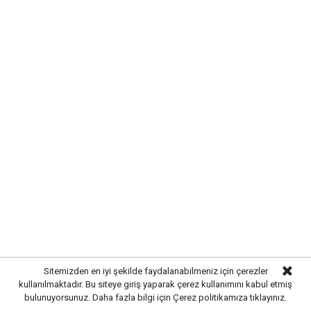
Kırıkkale’de hayvan hastalıklarına
karşı denetimler artırıldı
Sitemizden en iyi şekilde faydalanabilmeniz için çerezler
kullanılmaktadır. Bu siteye giriş yaparak çerez kullanımını kabul etmiş
bulunuyorsunuz. Daha fazla bilgi için
Çerez politikamıza
tıklayınız.