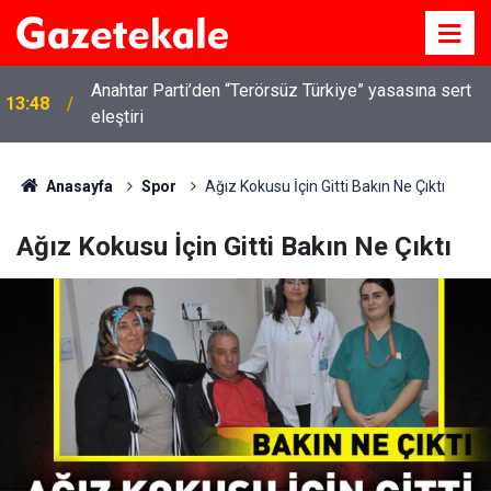
Anahtar Parti’den “Terörsüz Türkiye” yasasına sert
13:48
eleştiri
Kırıkkale’de hayvan hastalıklarına karşı denetimler
13:07
artırıldı
Anasayfa
Spor
Ağız Kokusu İçin Gitti Bakın Ne Çıktı
Ağız Kokusu İçin Gitti Bakın Ne Çıktı