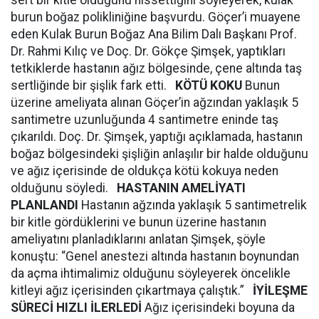
sert bir kitle olduğunu hissettiğini söyleyerek, kulak
burun boğaz polikliniğine başvurdu. Göçer’i muayene
eden Kulak Burun Boğaz Ana Bilim Dalı Başkanı Prof.
Dr. Rahmi Kılıç ve Doç. Dr. Gökçe Şimşek, yaptıkları
tetkiklerde hastanın ağız bölgesinde, çene altında taş
sertliğinde bir şişlik fark etti.
KÖTÜ KOKU
Bunun
üzerine ameliyata alınan Göçer’in ağzından yaklaşık 5
santimetre uzunluğunda 4 santimetre eninde taş
çıkarıldı. Doç. Dr. Şimşek, yaptığı açıklamada, hastanın
boğaz bölgesindeki şişliğin anlaşılır bir halde olduğunu
ve ağız içerisinde de oldukça kötü kokuya neden
olduğunu söyledi.
HASTANIN AMELİYATI
PLANLANDI
Hastanın ağzında yaklaşık 5 santimetrelik
bir kitle gördüklerini ve bunun üzerine hastanın
ameliyatını planladıklarını anlatan Şimşek, şöyle
konuştu: “Genel anestezi altında hastanın boynundan
da açma ihtimalimiz olduğunu söyleyerek öncelikle
kitleyi ağız içerisinden çıkartmaya çalıştık.”
İYİLEŞME
SÜRECİ HIZLI İLERLEDİ
Ağız içerisindeki boyuna da