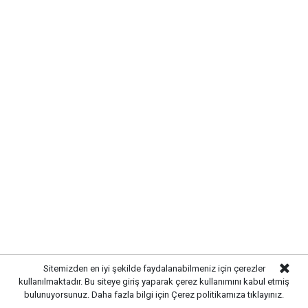
belediyecilik anlayışıyla çalışmaların süreceğini
vurguladı.
Sitemizden en iyi şekilde faydalanabilmeniz için çerezler
kullanılmaktadır. Bu siteye giriş yaparak çerez kullanımını kabul etmiş
bulunuyorsunuz. Daha fazla bilgi için
Çerez politikamıza
tıklayınız.