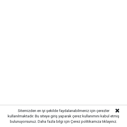
Gazetekale.com
Haber Merkezi
Kırıkkale Belediye Başkanı Ahmet Önal, Çalılıöz
Mahallesi'nde vatandaşlarla bir araya gelerek talep
ve önerileri dinledi. Önal, çözüm odaklı
belediyecilik anlayışıyla çalışmaların süreceğini
vurguladı.
Sitemizden en iyi şekilde faydalanabilmeniz için çerezler
kullanılmaktadır. Bu siteye giriş yaparak çerez kullanımını kabul etmiş
bulunuyorsunuz. Daha fazla bilgi için
Çerez politikamıza
tıklayınız.