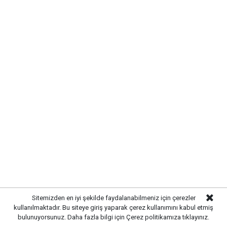
kontrolleri gerçekleştirilirken, yetiştiricilere
hastalıklarla mücadele konusunda bilgilendirmelerde
bulunuldu. Hayvan hareketlerinin takip edilmesi ve
olası risklerin erken tespit edilmesi amacıyla
denetimlerin titizlikle sürdürüldüğü belirtildi.
Sitemizden en iyi şekilde faydalanabilmeniz için çerezler
kullanılmaktadır. Bu siteye giriş yaparak çerez kullanımını kabul etmiş
bulunuyorsunuz. Daha fazla bilgi için
Çerez politikamıza
tıklayınız.