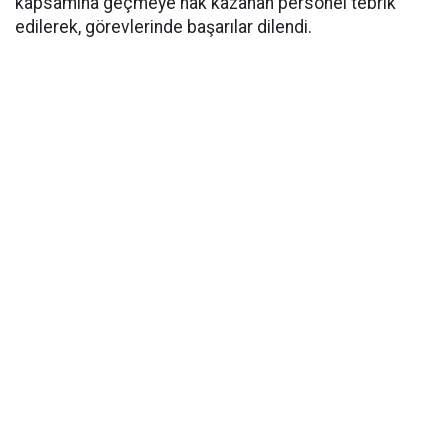
kapsamına geçmeye hak kazanan personel tebrik
edilerek, görevlerinde başarılar dilendi.