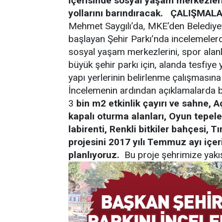
içerisinde sosyal yaşam merkezlerin
yollarını barındıracak.
ÇALIŞMALAR
Mehmet Saygılı’da, MKE’den Belediye
başlayan Şehir Parkı’nda incelemelerd
sosyal yaşam merkezlerini, spor alanlar
büyük şehir parkı için, alanda tesfiye
yapı yerlerinin belirlenme çalışmasın
İncelemenin ardından açıklamalarda bu
3
bin m2 etkinlik çayırı ve sahne, A
kapalı oturma alanları, Oyun tepeleri
labirenti, Renkli bitkiler bahçesi, 
projesini 2017 yılı Temmuz ayı içe
planlıyoruz.
Bu proje şehrimize yakış