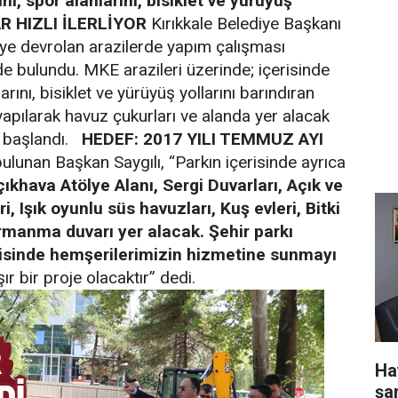
i, spor alanlarını, bisiklet ve yürüyüş
 HIZLI İLERLİYOR
Kırıkkale Belediye Başkanı
ye devrolan arazilerde yapım çalışması
e bulundu. MKE arazileri üzerinde; içerisinde
ını, bisiklet ve yürüyüş yollarını barındıran
 yapılarak havuz çukurları ve alanda yer alacak
a başlandı.
HEDEF: 2017 YILI TEMMUZ AYI
lunan Başkan Saygılı, “Parkın içerisinde ayrıca
çıkhava Atölye Alanı, Sergi Duvarları, Açık ve
, Işık oyunlu süs havuzları, Kuş evleri, Bitki
Tırmanma duvarı yer alacak. Şehir parkı
risinde hemşerilerimizin hizmetine sunmayı
ır bir proje olacaktır” dedi.
Ha
şa