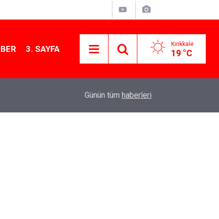
Kırıkkale
ABER
3. SAYFA
19 °C
11:21
MKE’nin Yerli Savunma Teknolojileri Dünya Sah
Günün tüm
haberleri