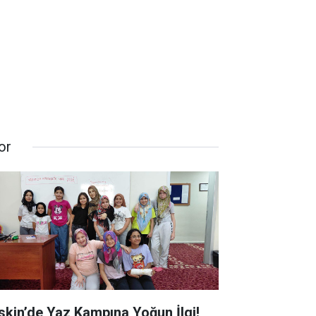
or
skin’de Yaz Kampına Yoğun İlgi!