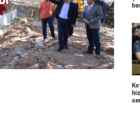
ba
Kı
hi
se