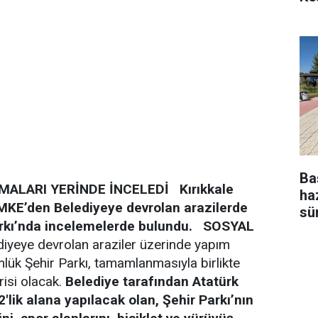
Ba
ŞMALARI YERİNDE İNCELEDİ
Kırıkkale
ha
MKE’den Belediyeye devrolan arazilerde
sü
rkı’nda incelemelerde bulundu.
SOSYAL
yeye devrolan araziler üzerinde yapım
lük Şehir Parkı, tamamlanmasıyla birlikte
risi olacak.
Belediye tarafından Atatürk
'lik alana yapılacak olan, Şehir Parkı’nın