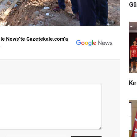
Gü
gle News'te Gazetekale.com'a
!
Kı