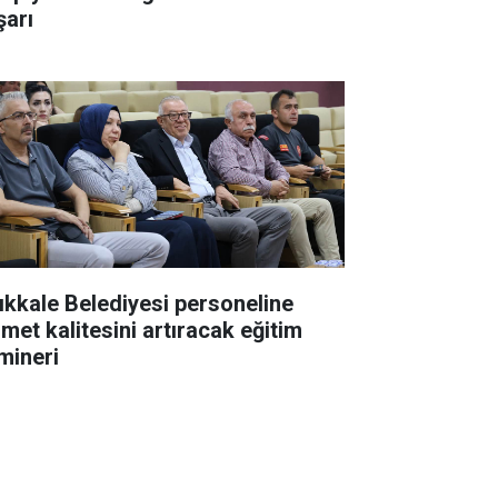
şarı
rıkkale Belediyesi personeline
zmet kalitesini artıracak eğitim
mineri