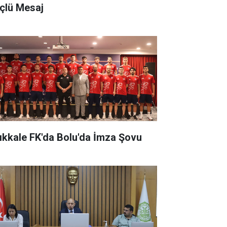
çlü Mesaj
rıkkale FK'da Bolu'da İmza Şovu