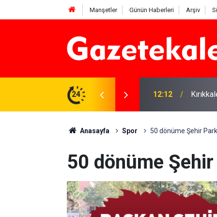
Manşetler
Günün Haberleri
Arşiv
S
 karşı denetimler artırıldı
24
12:12
Kırıkka
Anasayfa
Spor
50 dönüme Şehir Park
50 dönüme Şehir