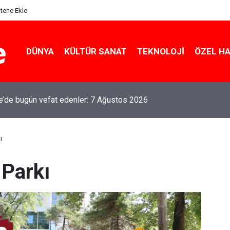
itene Ekle
DÜNYA
KÜLTÜR SANAT
TEKNOLOJI
ÖZEL H
le’de bugün vefat edenler: 7 Ağustos 2026
ı
 Parkı