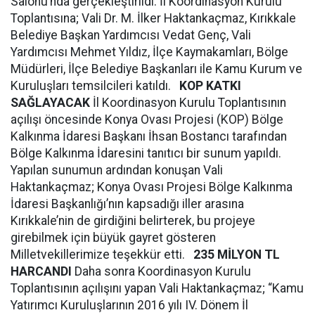
Salonu’nda gerçekleştirildi. İl Koordinasyon Kurulu
Toplantısına; Vali Dr. M. İlker Haktankaçmaz, Kırıkkale
Belediye Başkan Yardımcısı Vedat Genç, Vali
Yardımcısı Mehmet Yıldız, İlçe Kaymakamları, Bölge
Müdürleri, İlçe Belediye Başkanları ile Kamu Kurum ve
Kuruluşları temsilcileri katıldı.
KOP KATKI
SAĞLAYACAK
İl Koordinasyon Kurulu Toplantısının
açılışı öncesinde Konya Ovası Projesi (KOP) Bölge
Kalkınma İdaresi Başkanı İhsan Bostancı tarafından
Bölge Kalkınma İdaresini tanıtıcı bir sunum yapıldı.
Yapılan sunumun ardından konuşan Vali
Haktankaçmaz; Konya Ovası Projesi Bölge Kalkınma
İdaresi Başkanlığı’nın kapsadığı iller arasına
Kırıkkale’nin de girdiğini belirterek, bu projeye
girebilmek için büyük gayret gösteren
Milletvekillerimize teşekkür etti.
235 MİLYON TL
HARCANDI
Daha sonra Koordinasyon Kurulu
Toplantısının açılışını yapan Vali Haktankaçmaz; “Kamu
Yatırımcı Kuruluşlarının 2016 yılı IV. Dönem İl