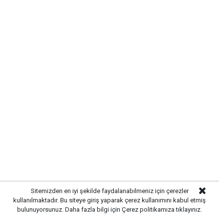
edildi. Araç içerisinde yaralanan sürücü, ilk
müdahalesinin ardından ambulansla hastaneye
kaldırılarak tedavi altına alındı. Yaralının sağlık
durumuna ilişkin incelemelerin sürdüğü öğrenildi.
Sitemizden en iyi şekilde faydalanabilmeniz için çerezler
kullanılmaktadır. Bu siteye giriş yaparak çerez kullanımını kabul etmiş
bulunuyorsunuz. Daha fazla bilgi için
Çerez politikamıza
tıklayınız.