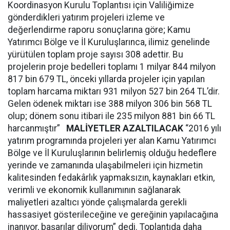
Koordinasyon Kurulu Toplantısı için Valiliğimize
gönderdikleri yatırım projeleri izleme ve
değerlendirme raporu sonuçlarına göre; Kamu
Yatırımcı Bölge ve İl Kuruluşlarınca, ilimiz genelinde
yürütülen toplam proje sayısı 308 adettir. Bu
projelerin proje bedelleri toplamı 1 milyar 844 milyon
817 bin 679 TL, önceki yıllarda projeler için yapılan
toplam harcama miktarı 931 milyon 527 bin 264 TL’dir.
Gelen ödenek miktarı ise 388 milyon 306 bin 568 TL
olup; dönem sonu itibari ile 235 milyon 881 bin 66 TL
harcanmıştır”
MALİYETLER AZALTILACAK
“2016 yılı
yatırım programında projeleri yer alan Kamu Yatırımcı
Bölge ve İl Kuruluşlarının belirlemiş olduğu hedeflere
yerinde ve zamanında ulaşabilmeleri için hizmetin
kalitesinden fedakârlık yapmaksızın, kaynakları etkin,
verimli ve ekonomik kullanımının sağlanarak
maliyetleri azaltıcı yönde çalışmalarda gerekli
hassasiyet gösterileceğine ve gereğinin yapılacağına
inanıyor, başarılar diliyorum” dedi. Toplantıda daha