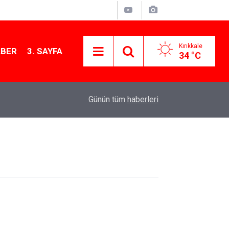
Kırıkkale
ABER
3. SAYFA
34 °C
12:12
Kırıkkale’de bugün vefat edenler: 7 Ağustos 20
Günün tüm
haberleri