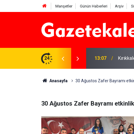
Manşetler
Günün Haberleri
Arşiv
S
 Deniz Çavdar başkan seçildi
24
13:07
Kırıkkal
Anasayfa
30 Ağustos Zafer Bayramı etkinl
30 Ağustos Zafer Bayramı etkinlik