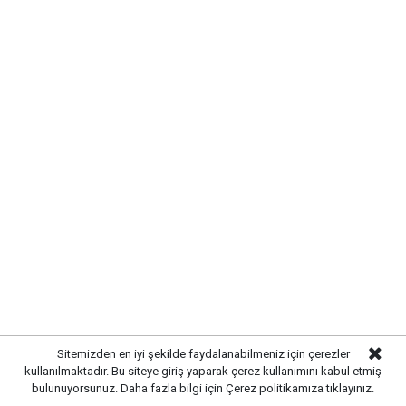
Bahşılı Haberleri
Gelişmelerden haberdar olmak
için Google News'te
Gazetekale.com'a abone olun!
HABERE
YORUM KAT
Sitemizden en iyi şekilde faydalanabilmeniz için çerezler
kullanılmaktadır. Bu siteye giriş yaparak çerez kullanımını kabul etmiş
bulunuyorsunuz. Daha fazla bilgi için
Çerez politikamıza
tıklayınız.