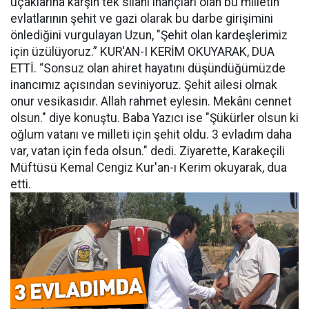
uçaklarına karşın tek silahı inançları olan bu milletin
evlatlarının şehit ve gazi olarak bu darbe girişimini
önlediğini vurgulayan Uzun, "Şehit olan kardeşlerimiz
için üzülüyoruz.” KUR'AN-I KERİM OKUYARAK, DUA
ETTİ. “Sonsuz olan ahiret hayatını düşündüğümüzde
inancımız açısından seviniyoruz. Şehit ailesi olmak
onur vesikasıdır. Allah rahmet eylesin. Mekânı cennet
olsun." diye konuştu. Baba Yazıcı ise "Şükürler olsun ki
oğlum vatanı ve milleti için şehit oldu. 3 evladım daha
var, vatan için feda olsun." dedi. Ziyarette, Karakeçili
Müftüsü Kemal Cengiz Kur'an-ı Kerim okuyarak, dua
etti.