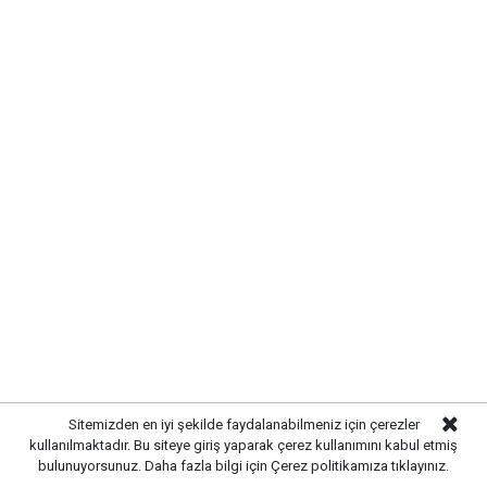
SIRADA YOL VE ÇEVRE
DÜZENLEMESİ VAR
Altyapı çalışmalarının tamamlanmasının ardından
ekipler, üstyapı çalışmalarına hazırlanıyor. Yol
yenileme, kaldırım düzenlemeleri ve çevre düzenleme
çalışmalarıyla birlikte sokağın modern bir görünüme
kavuşturulması planlanıyor.
Sitemizden en iyi şekilde faydalanabilmeniz için çerezler
kullanılmaktadır. Bu siteye giriş yaparak çerez kullanımını kabul etmiş
bulunuyorsunuz. Daha fazla bilgi için
Çerez politikamıza
tıklayınız.