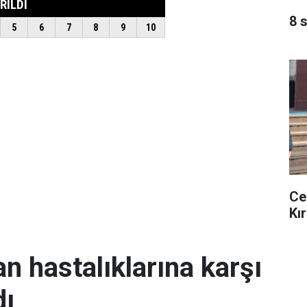
8 
Ce
Kır
an hastalıklarına karşı
dı