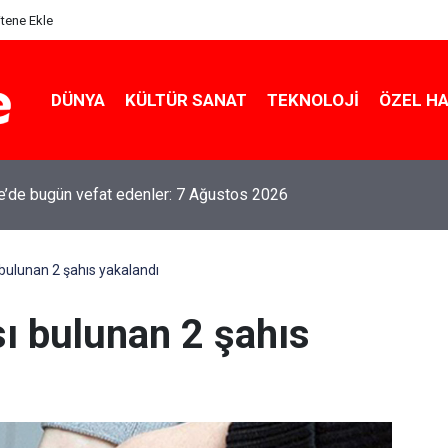
itene Ekle
DÜNYA
KÜLTÜR SANAT
TEKNOLOJI
ÖZEL H
le’de bugün vefat edenler: 7 Ağustos 2026
 bulunan 2 şahıs yakalandı
sı bulunan 2 şahıs