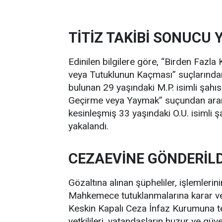
TİTİZ TAKİBİ SONUCU
Edinilen bilgilere göre, “Birden Fazla
veya Tutuklunun Kaçması” suçlarından
bulunan 29 yaşındaki M.P. isimli şahıs 
Geçirme veya Yaymak” suçundan arana
kesinleşmiş 33 yaşındaki O.U. isimli şa
yakalandı.
CEZAEVİNE GÖNDERİLD
Gözaltına alınan şüpheliler, işlemleri
Mahkemece tutuklanmalarına karar ver
Keskin Kapalı Ceza İnfaz Kurumuna tes
yetkilileri, vatandaşların huzur ve gü