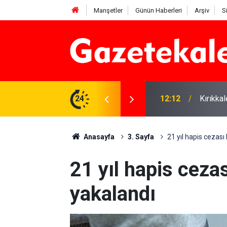
Manşetler
Günün Haberleri
Arşiv
S
 karşı denetimler artırıldı
24
12:12
Kırıkka
Anasayfa
3. Sayfa
21 yıl hapis cezası
21 yıl hapis ceza
yakalandı