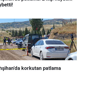
betti!
hşihan'da korkutan patlama