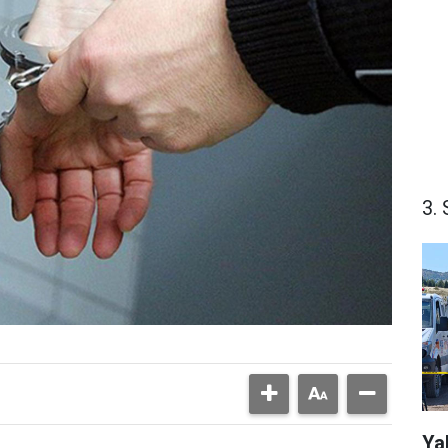
3. 
Ya