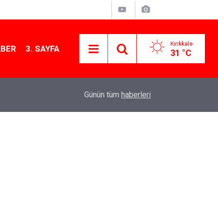
Kırıkkale
ABER
3. SAYFA
31 °C
11:21
MKE’nin Yerli Savunma Teknolojileri Dünya Sah
Günün tüm
haberleri