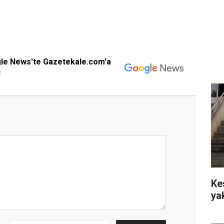
gle News'te Gazetekale.com'a
!
Ke
ya