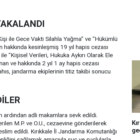
 YAKALANDI
 Kişi ile Gece Vakti Silahla Yağma” ve “Hükümlü
 hakkında kesinleşmiş 19 yıl hapis cezası
ile “Kişisel Verileri, Hukuka Aykırı Olarak Ele
n ve hakkında 2 yıl 1 ay hapis cezası
hıs, jandarma ekiplerinin titiz takibi sonucu
İLER
nin ardından adli makamlara sevk edildi.
Kı
ilen M.P. ve O.U., cezaevine gönderilerek
geç
lim edildi. Kırıkkale İl Jandarma Komutanlığı
venliğini sağlamak amacıyla suç ve suçlularla