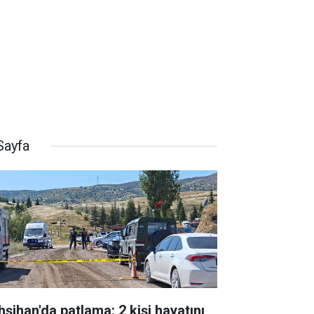
Sayfa
hşihan'da patlama: 2 kişi hayatını