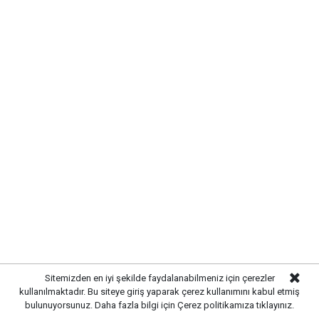
Yayınlanma:
06 Ağustos 2026 Perşembe 12:26
Gazetekale.com
Haber Merkezi
Kırıkkale Belediyesi, Çalılıöz Mahallesi'nde altyapı
Sitemizden en iyi şekilde faydalanabilmeniz için çerezler
yenileme çalışmalarını başarıyla tamamladı.
kullanılmaktadır. Bu siteye giriş yaparak çerez kullanımını kabul etmiş
bulunuyorsunuz. Daha fazla bilgi için
Çerez politikamıza
tıklayınız.
Özellikle ilgili sokakta gerçekleştirilen çalışmaların