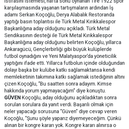
istifasını istemesi, hafta sonu oynanan Tire 1922 spor
karşılaşmasında yaşanan tartışmaların ardından İş
adamı Serkan Koçoğlu, Derya Alabalık Restoranda
yaptığı basın toplantısı ile Türk Metal Kırıkkalespor
Başkanlığına aday olduğunu açıkladı. Türk Metal
Sendikasının desteği ile Türk Metal Kırıkkalespor
Başkanlığına aday olduğunu belirten Koçoğlu, yıllarca
Ankaragücü, Gençlerbirliği gibi büyük kulüplerde
futbol oynadığını ve Yeni Malatyaspor’da yöneticilik
yaptığını ifade etti. Yıllarca futbolun içinde olduğundan
dolayı başka bir kulübe katkı sağlamaktansa kendi
memleketinin takımına katkı sağlamak istediğinin altını
çizen Koçoğlu, “Bu saatten sonra adayım. Kimse
hakkında yorum yapmayacağım” diye konuştu.
GÜVEN
Koçoğlu, aday olduğunu açıkladıktan sonra
sorulan sorulara da yanıt verdi. Başarılı olmak için
neler yapacağı sorusuna “Güven” diye cevap veren
Koçoğlu, “Şunu şöyle yaparız diyemeyeceğim. Çünkü
alınan bir kongre kararı yok. Kongre kararı alınırsa o