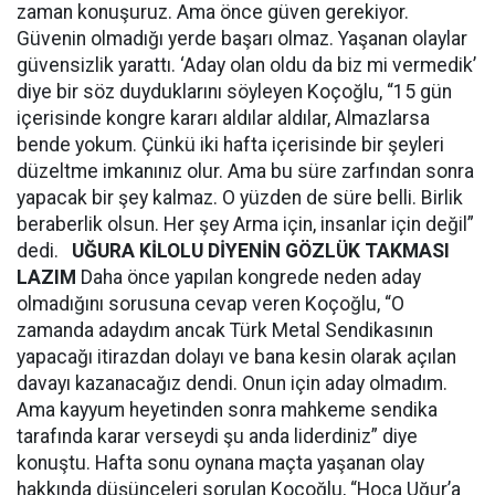
zaman konuşuruz. Ama önce güven gerekiyor.
Güvenin olmadığı yerde başarı olmaz. Yaşanan olaylar
güvensizlik yarattı. ‘Aday olan oldu da biz mi vermedik’
diye bir söz duyduklarını söyleyen Koçoğlu, “15 gün
içerisinde kongre kararı aldılar aldılar, Almazlarsa
bende yokum. Çünkü iki hafta içerisinde bir şeyleri
düzeltme imkanınız olur. Ama bu süre zarfından sonra
yapacak bir şey kalmaz. O yüzden de süre belli. Birlik
beraberlik olsun. Her şey Arma için, insanlar için değil”
dedi.
UĞURA KİLOLU DİYENİN GÖZLÜK TAKMASI
LAZIM
Daha önce yapılan kongrede neden aday
olmadığını sorusuna cevap veren Koçoğlu, “O
zamanda adaydım ancak Türk Metal Sendikasının
yapacağı itirazdan dolayı ve bana kesin olarak açılan
davayı kazanacağız dendi. Onun için aday olmadım.
Ama kayyum heyetinden sonra mahkeme sendika
tarafında karar verseydi şu anda liderdiniz” diye
konuştu. Hafta sonu oynana maçta yaşanan olay
hakkında düşünceleri sorulan Koçoğlu, “Hoca Uğur’a